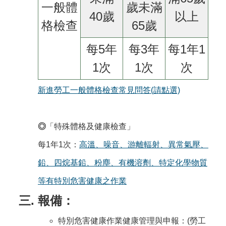
一般體
歲未滿
40歲
以上
格檢查
65歲
每5年
每3年
每1年1
1次
1次
次
新進勞工一般體格檢查常見問答(請點選)
◎
「特殊體格及健康檢查」
每1年1次：
高溫、噪音、游離輻射、異常氣壓、
鉛、四烷基鉛、粉塵、有機溶劑、特定化學物質
等有特別危害健康之作業
報備：
特別危害健康作業健康管理與申報：(勞工