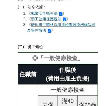
(一)、法令依據：
《
職業安全衛生法
》
《
勞工健康保護規則
》
《
辦理勞工體格與健康檢查醫療機構認可
及管理辦法
》
(二)、勞工健檢
◎「一般健康檢查」
任職後
任職前
(費用由雇主負擔)
一般健康檢查
滿40
未滿
滿65歲