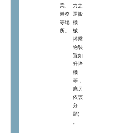
業、
力之
港務
運搬
等場
機
所。
械、
搭乘
物裝
置如
升降
機
等，
應另
依該
分
類)
。