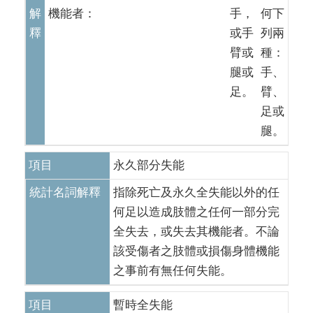
解
機能者：
手，
何下
釋
或手
列兩
臂或
種：
腿或
手、
足。
臂、
足或
腿。
項目
永久部分失能
統計名詞解釋
指除死亡及永久全失能以外的任
何足以造成肢體之任何一部分完
全失去，或失去其機能者。不論
該受傷者之肢體或損傷身體機能
之事前有無任何失能。
項目
暫時全失能