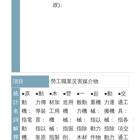
故)。
項目
勞工職業災害媒介物
統
●原
●動
●木
●營
●一
●起
●動
●交
●
計
動
力傳
材加
造用
般動
重機
力運
通工
力
名
機：
導裝
工用
機
力機
械：
搬機
具：
器
詞
指電
置：
機
械：
械：
指以
械：
指各
指
解
動
指以
械：
指掘
指除
動力
指除
項交
爐
釋
機、
靠原
指製
削、
木材
作物
動力
通工
壓