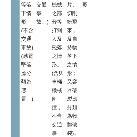
等落
交通
機械
片、
形。
下情
事
之部
切削
形。
故。)
分等
粉飛
(不含
打到
來，
交通
人及
及自
事故)
飛落
持物
(感電
之情
落下
墜落
形。
之情
應分
(含與
形；
類為
車輛
又容
感
機械
器破
電。)
衝
裂應
撞，
分類
不含
為物
交通
體破
事
裂)。