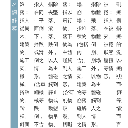
名
滾
指人
指除
落：
塌、
指除
被
割、
詞
落：
在同
去墜
指以
崩
物體
捲：
擦
解
指人
一平
落、
飛行
塌：
飛
指人
傷：
釋
從樹
面倒
滾
物、
指堆
落、
在被
指被
木、
下，
落、
落下
積物
物體
夾、
擦傷
建築
拌跤
跌倒
物為
(包括
倒
被捲
的情
物、
或滑
外，
主體
內
崩、
狀態
況及
施工
倒之
以人
碰觸
含)、
崩塌
壓扭
以被
架、
情
為主
到人
施工
外，
等情
擦的
機
形。
體碰
之情
架、
以物
形。
狀態
械、
(含車
觸到
形。
建築
為主
而被
搭乘
輛機
靜止
(含研
物等
體碰
切割
物、
械等
物或
削物
崩落
觸到
等之
階
跌
動態
破
碰觸
人之
情況
梯、
倒，
物吊
裂、
到人
情
而
斜面
不含
物、
切斷
之情
形。
言。