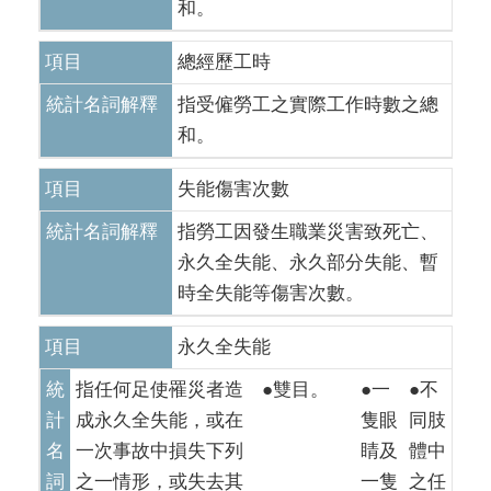
和。
項目
總經歷工時
統計名詞解釋
指受僱勞工之實際工作時數之總
和。
項目
失能傷害次數
統計名詞解釋
指勞工因發生職業災害致死亡、
永久全失能、永久部分失能、暫
時全失能等傷害次數。
項目
永久全失能
統
指任何足使罹災者造
●雙目。
●一
●不
計
成永久全失能，或在
隻眼
同肢
名
一次事故中損失下列
睛及
體中
詞
之一情形，或失去其
一隻
之任