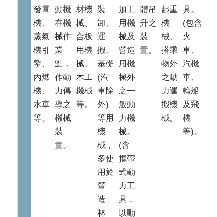
發電
動機
材機
裝
加工
體吊
起重
具。
容
機、
在機
械、
卸、
用機
升之
機
(包含
(
蒸氣
械作
合板
運
械及
裝
械、
火
管
機引
業
用機
搬、
營造
置。
搭乘
車、
其
擎、
點，
械、
基礎
用機
物外
汽機
屬
內燃
作動
木工
(汽
械外
之動
車、
物
機、
力傳
機械
車除
之一
力運
輪船
水車
導之
等。
外)
般動
搬機
及飛
等。
機械
等用
力機
械。
機
裝
機
械。
等)。
置。
械，
(含
多使
攜帶
用於
式動
營
力工
造、
具，
林
以動