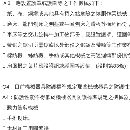
Ａ3：應設置護罩或護圍等之工作機械如下：
 紙、布、鋼纜或其他具有捲入點危險之捲胴作業機械
 磨床、龍門刨床之刨盤或牛頭刨床之滑板等衝程部份
 車床等之突出旋轉中加工物部份，應設置護罩、護圍
 帶鋸之鋸切所需鋸齒以外部份之鋸齒及帶輪等其作業有
 棉紡機、絲紡機、手紡或其他機械之高速迴轉部份慣
 扇風機之葉片應設護網或護圍等設備。(設則第83條)
Q4：目前機械器具防護標準規定那些機械器具之防護
A4：防護性能不得低於機械器具防護標準規定之機械器
 動力衝剪機械。
 手推刨床。
 木材加工用圓盤鋸。