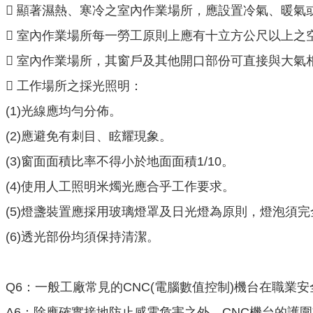
 顯著濕熱、寒冷之室內作業場所，應設置冷氣、暖氣或
 室內作業場所每一勞工原則上應有十立方公尺以上之空間
 室內作業場所，其窗戶及其他開口部份可直接與大氣相通
 工作場所之採光照明：
(1)光線應均勻分佈。
(2)應避免有刺目、眩耀現象。
(3)窗面面積比率不得小於地面面積1/10。
(4)使用人工照明米燭光應合乎工作要求。
(5)燈盞裝置應採用玻璃燈罩及日光燈為原則，燈泡須
(6)透光部份均須保持清潔。
Q6：一般工廠常見的CNC(電腦數值控制)機台在職業
A6：除應確實接地防止感電危害之外，CNC機台的護