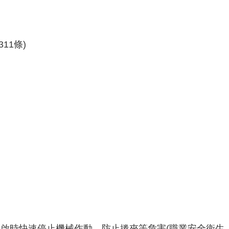
11條)
開啟時快速停止機械作動，防止捲夾等危害(職業安全衛生